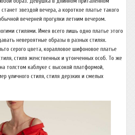
любой образ. Девушка в длинном приталенном
 станет звездой вечера, а короткое платье такого
обычной вечерней прогулки летним вечером.
огими стилями. Имея всего лишь одно платье этого
давать невероятные образы в разных стилях.
льто серого цвета, коралловое шифоновое платье
тиля, стиля женственных и утонченных особ. То же
 на толстом каблуке с высокой платформой,
ер уличного стиля, стиля дерзких и смелых